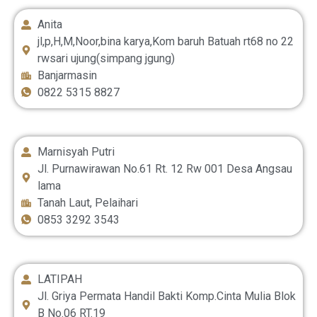
Anita
jl,p,H,M,Noor,bina karya,Kom baruh Batuah rt68 no 22
rwsari ujung(simpang jgung)
Banjarmasin
0822 5315 8827
Marnisyah Putri
Jl. Purnawirawan No.61 Rt. 12 Rw 001 Desa Angsau
lama
Tanah Laut, Pelaihari
0853 3292 3543
LATIPAH
Jl. Griya Permata Handil Bakti Komp.Cinta Mulia Blok
B No.06 RT.19