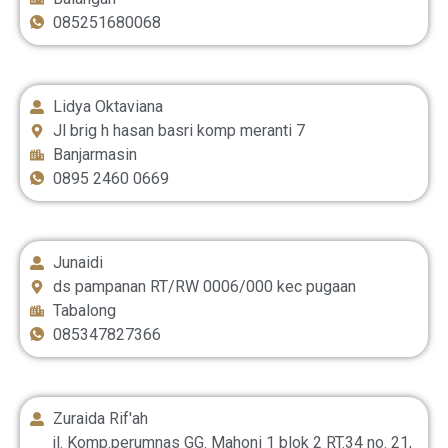
085251680068
Lidya Oktaviana
Jl brig h hasan basri komp meranti 7
Banjarmasin
0895 2460 0669
Junaidi
ds pampanan RT/RW 0006/000 kec pugaan
Tabalong
085347827366
Zuraida Rif'ah
jl. Komp.perumnas GG. Mahoni 1 blok 2 RT.34 no. 21,