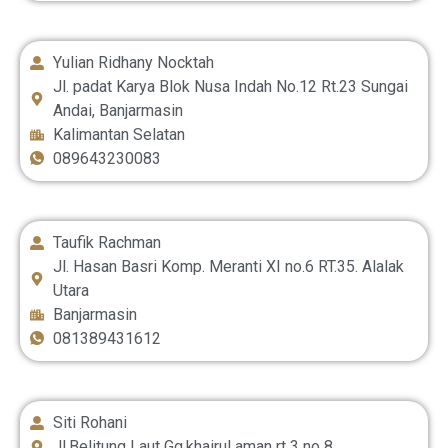
Yulian Ridhany Nocktah
Jl. padat Karya Blok Nusa Indah No.12 Rt.23 Sungai
Andai, Banjarmasin
Kalimantan Selatan
089643230083
Taufik Rachman
Jl. Hasan Basri Komp. Meranti XI no.6 RT.35. Alalak
Utara
Banjarmasin
081389431612
Siti Rohani
Jl.Belitung Laut Gg.khairul aman rt 3 no 8