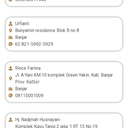
Urfianti
Bunyamin residence Blok B no 8
Banjar
62 821-5992-5929‬
Rince Farlina
Jl. A.Yani KM.10 komplek Green Yakin. Kab. Banjar
Prov. KalSel
Banjar
08115001009
Hj. Nadjmah Husnayani
Komplek Kayu Tangi 2 jalur 1 RT 15 No.19