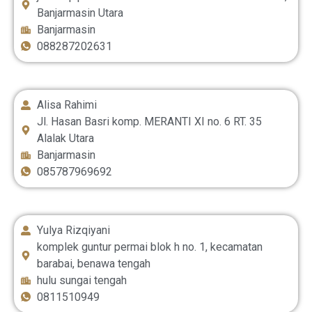
Banjarmasin Utara
Banjarmasin
088287202631
Alisa Rahimi
Jl. Hasan Basri komp. MERANTI XI no. 6 RT. 35
Alalak Utara
Banjarmasin
085787969692
Yulya Rizqiyani
komplek guntur permai blok h no. 1, kecamatan
barabai, benawa tengah
hulu sungai tengah
0811510949