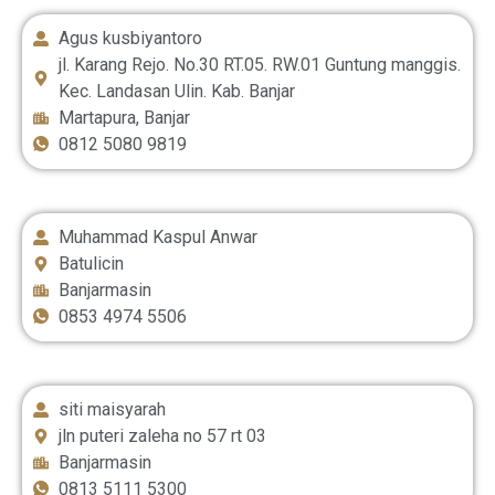
Agus kusbiyantoro
jl. Karang Rejo. No.30 RT.05. RW.01 Guntung manggis.
Kec. Landasan Ulin. Kab. Banjar
Martapura, Banjar
0812 5080 9819
Muhammad Kaspul Anwar
Batulicin
Banjarmasin
0853 4974 5506
siti maisyarah
jln puteri zaleha no 57 rt 03
Banjarmasin
0813 5111 5300