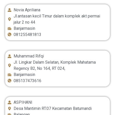
Novia Apriliana
Jl.antasan kecil Timur dalam komplek akt permai
jalur 2 no 44
Banjarmasin
081255481813
Muhammad Rifqi
Jl. Lingkar Dalam Selatan, Komplek Mahatama
Regency B2, No 164, RT 024,
Banjarmasin
085137473616
ASPIHANI
Desa Mantimin RT.07 Kecamatan Batumandi
Balangan