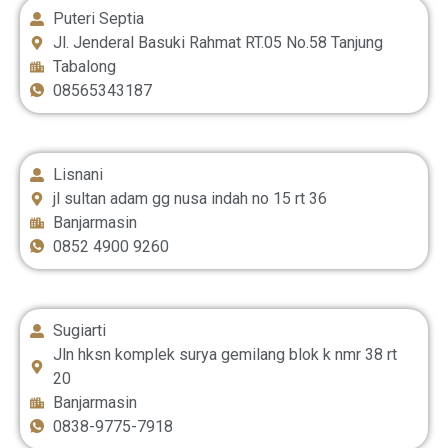
Puteri Septia
Jl. Jenderal Basuki Rahmat RT.05 No.58 Tanjung
Tabalong
08565343187
Lisnani
jl sultan adam gg nusa indah no 15 rt 36
Banjarmasin
0852 4900 9260
Sugiarti
Jln hksn komplek surya gemilang blok k nmr 38 rt
20
Banjarmasin
0838-9775-7918