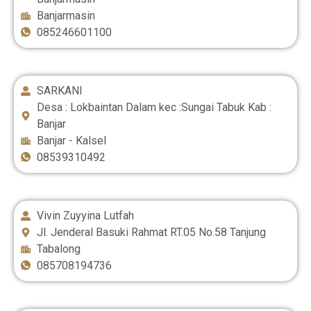
Banjarmasin
085246601100
SARKANI
Desa : Lokbaintan Dalam kec :Sungai Tabuk Kab :
Banjar
Banjar - Kalsel
08539310492
Vivin Zuyyina Lutfah
Jl. Jenderal Basuki Rahmat RT.05 No.58 Tanjung
Tabalong
085708194736‬