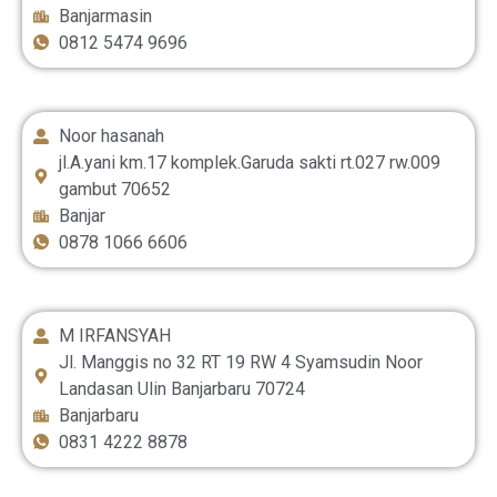
Banjarmasin
0812 5474 9696
Noor hasanah
jl.A.yani km.17 komplek.Garuda sakti rt.027 rw.009
gambut 70652
Banjar
0878 1066 6606
M IRFANSYAH
Jl. Manggis no 32 RT 19 RW 4 Syamsudin Noor
Landasan Ulin Banjarbaru 70724
Banjarbaru
0831 4222 8878