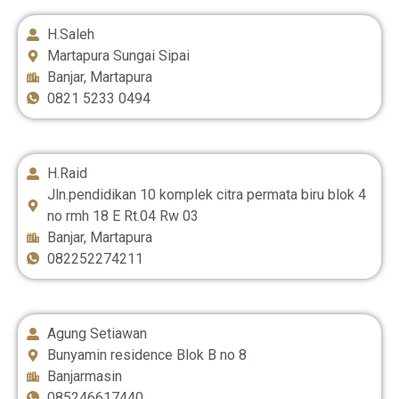
H.Saleh
Martapura Sungai Sipai
Banjar, Martapura
0821 5233 0494
H.Raid
Jln.pendidikan 10 komplek citra permata biru blok 4
no rmh 18 E Rt.04 Rw 03
Banjar, Martapura
082252274211
Agung Setiawan
Bunyamin residence Blok B no 8
Banjarmasin
085246617440